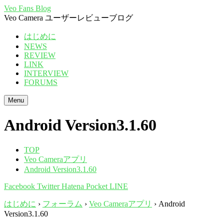
Veo Fans Blog
Veo Camera ユーザーレビューブログ
はじめに
NEWS
REVIEW
LINK
INTERVIEW
FORUMS
Menu
Android Version3.1.60
TOP
Veo Cameraアプリ
Android Version3.1.60
Facebook
Twitter
Hatena
Pocket
LINE
はじめに
›
フォーラム
›
Veo Cameraアプリ
›
Android
Version3.1.60