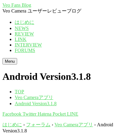
Veo Fans Blog
Veo Camera ユーザーレビューブログ
はじめに
NEWS
REVIEW
LINK
INTERVIEW
FORUMS
Menu
Android Version3.1.8
TOP
Veo Cameraアプリ
Android Version3.1.8
Facebook
Twitter
Hatena
Pocket
LINE
はじめに
›
フォーラム
›
Veo Cameraアプリ
›
Android
Version3.1.8