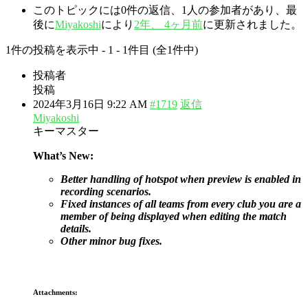
このトピックには0件の返信、1人の参加者があり、最
後に
Miyakoshi
により
2年、 4ヶ月前
に更新されました。
1件の投稿を表示中 - 1 - 1件目 (全1件中)
投稿者
投稿
2024年3月16日 9:22 AM
#1719
返信
Miyakoshi
キーマスター
What’s New:
Better handling of hotspot when preview is enabled in
recording scenarios.
Fixed instances of all teams from every club you are a
member of being displayed when editing the match
details.
Other minor bug fixes.
Attachments: