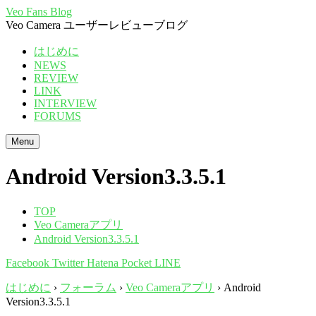
Veo Fans Blog
Veo Camera ユーザーレビューブログ
はじめに
NEWS
REVIEW
LINK
INTERVIEW
FORUMS
Menu
Android Version3.3.5.1
TOP
Veo Cameraアプリ
Android Version3.3.5.1
Facebook
Twitter
Hatena
Pocket
LINE
はじめに
›
フォーラム
›
Veo Cameraアプリ
›
Android
Version3.3.5.1