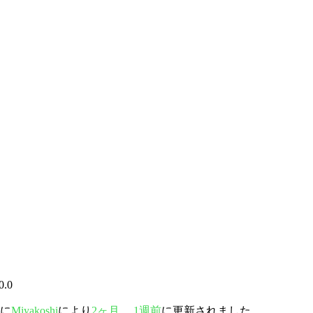
0.0
後に
Miyakoshi
により
2ヶ月、 1週前
に更新されました。