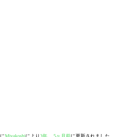
後に
Miyakoshi
により
3年、 5ヶ月前
に更新されました。