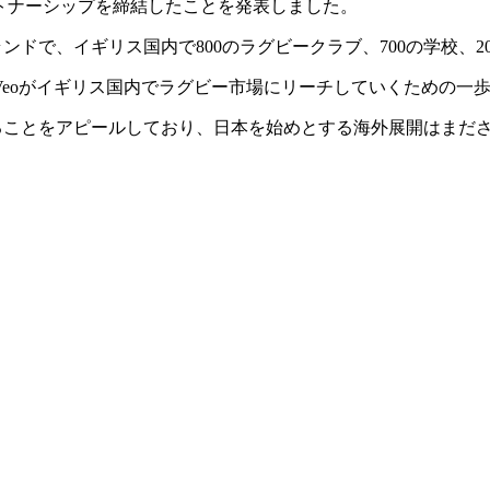
ortsとのパートナーシップを締結したことを発表しました。
パレルブランドで、イギリス国内で800のラグビークラブ、700の学
eoがイギリス国内でラグビー市場にリーチしていくための一
徹底することをアピールしており、日本を始めとする海外展開はま